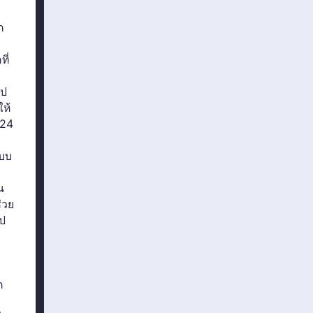
ก
ี่
ูป
ให้
์24
แบบ
น
่วย
ูป
ก