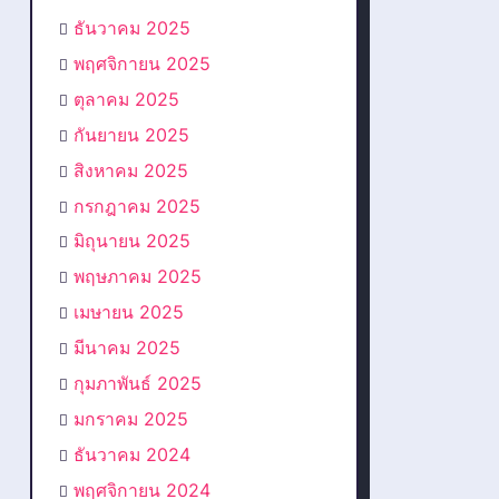
ธันวาคม 2025
พฤศจิกายน 2025
ตุลาคม 2025
กันยายน 2025
สิงหาคม 2025
กรกฎาคม 2025
มิถุนายน 2025
พฤษภาคม 2025
เมษายน 2025
มีนาคม 2025
กุมภาพันธ์ 2025
มกราคม 2025
ธันวาคม 2024
พฤศจิกายน 2024