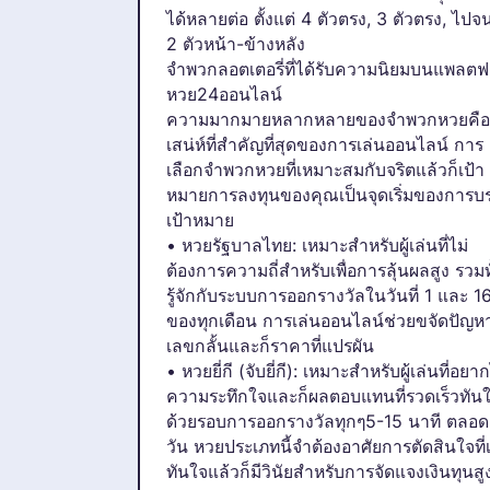
ได้หลายต่อ ตั้งแต่ 4 ตัวตรง, 3 ตัวตรง, ไปจ
2 ตัวหน้า-ข้างหลัง
จำพวกลอตเตอรี่ที่ได้รับความนิยมบนแพลตฟ
หวย24ออนไลน์
ความมากมายหลากหลายของจำพวกหวยคือ
เสน่ห์ที่สำคัญที่สุดของการเล่นออนไลน์ การ
เลือกจำพวกหวยที่เหมาะสมกับจริตแล้วก็เป้า
หมายการลงทุนของคุณเป็นจุดเริ่มของการบร
เป้าหมาย
• หวยรัฐบาลไทย: เหมาะสำหรับผู้เล่นที่ไม่
ต้องการความถี่สำหรับเพื่อการลุ้นผลสูง รวมทั
รู้จักกับระบบการออกรางวัลในวันที่ 1 และ 1
ของทุกเดือน การเล่นออนไลน์ช่วยขจัดปัญห
เลขกลั้นและก็ราคาที่แปรผัน
• หวยยี่กี (จับยี่กี): เหมาะสำหรับผู้เล่นที่อยาก
ความระทึกใจและก็ผลตอบแทนที่รวดเร็วทัน
ด้วยรอบการออกรางวัลทุกๆ5-15 นาที ตลอด
วัน หวยประเภทนี้จำต้องอาศัยการตัดสินใจที่เ
ทันใจแล้วก็มีวินัยสำหรับการจัดแจงเงินทุนสู