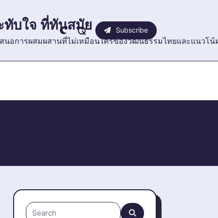
บใจ ที่ทันสมัย
Subscribe
ล์ที่นำเสนอการผสมผสานที่ไม่เหมือนใครของวัฒนธรรมไทยและแนวโน้