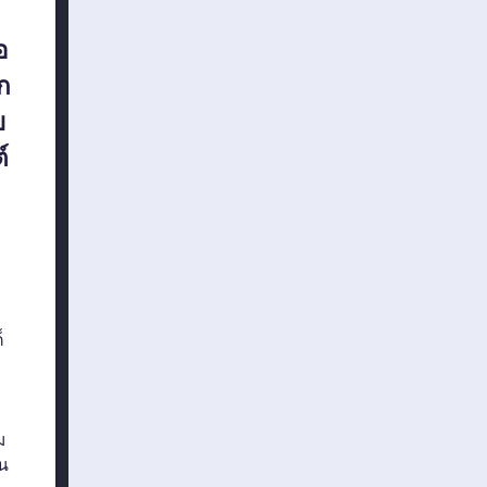
อ
ก
ข
์
็
ม
ุน