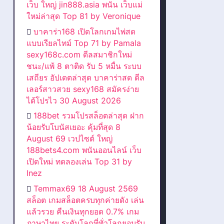
เว็บ ใหญ่ jin888.asia พนัน เว็บแม่
ใหม่ล่าสุด Top 81 by Veronique
บาคาร่า168 เปิดโลกเกมไพ่สด
แบบเรียลไทม์ Top 71 by Pamala
sexy168c.com ดีลสมาชิกใหม่
ชนะ/แพ้ 8 ตาติด รับ 5 หมื่น ระบบ
เสถียร อัปเดตล่าสุด บาคาร่าสด ดีล
เลอร์สาวสวย sexy168 สมัครง่าย
ได้โปรไว 30 August 2026
188bet รวมโปรสล็อตล่าสุด ฝาก
น้อยรับโบนัสเยอะ คุ้มที่สุด 8
August 69 เวปไซต์ ใหญ่
188bets4.com พนันออนไลน์ เว็บ
เปิดใหม่ ทดลองเล่น Top 31 by
Inez
Temmax69 18 August 2569
สล็อต เกมสล็อตครบทุกค่ายดัง เล่น
แล้วรวย คืนเงินทุกยอด 0.7% เกม
ภาษาไทย ระดับโลกที่ทั่วโลกยอมรับ