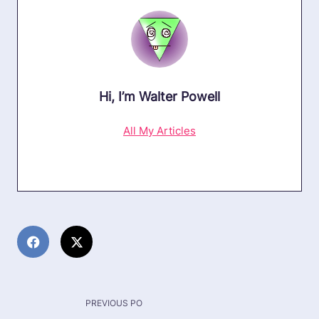
Hi, I’m
Walter Powell
All My Articles
<span
PREVIOUS PO