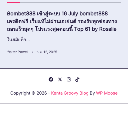
Bombet888 เข้าสู่ระบบ 16 July bombet888
เครดิตฟรี เว็บแท้ไม่ผ่านเอเย่นต์ รองรับทุกช่องทาง
ถอนเร็วสุดๆ โปรแรงสุดตอนนี้ Top 61 by Rosalie
ในสมัยที่ก...
Walter Powell
ก.ค. 12, 2025
Copyright © 2026 -
Kenta Groovy Blog
By
WP Moose