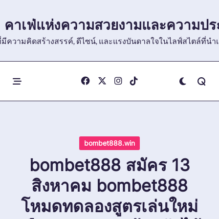
Skip
to
คาเฟ่แห่งความสวยงามและความประทั
content
ที่ที่มีความคิดสร้างสรรค์, ดีไซน์, และแรงบันดาลใจในไลฟ์สไต
bombet888.win
bombet888 สมัคร 13
สิงหาคม bombet888
โหมดทดลองสูตรเล่นใหม่