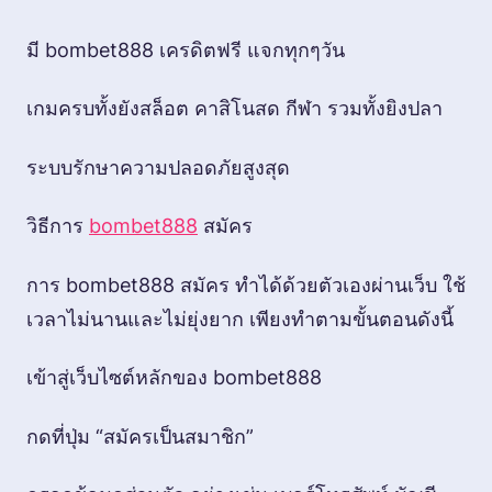
มี bombet888 เครดิตฟรี แจกทุกๆวัน
เกมครบทั้งยังสล็อต คาสิโนสด กีฬา รวมทั้งยิงปลา
ระบบรักษาความปลอดภัยสูงสุด
วิธีการ
bombet888
สมัคร
การ bombet888 สมัคร ทำได้ด้วยตัวเองผ่านเว็บ ใช้
เวลาไม่นานและไม่ยุ่งยาก เพียงทำตามขั้นตอนดังนี้
เข้าสู่เว็บไซต์หลักของ bombet888
กดที่ปุ่ม “สมัครเป็นสมาชิก”