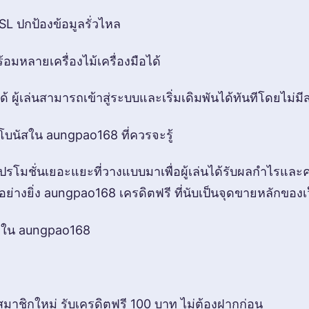
SL ปกป้องข้อมูลรั่วไหล
มหลายเครื่องไม้เครื่องมือได้
้ ผู้เล่นสามารถเข้าสู่ระบบและเริ่มเดิมพันได้ทันทีโดยไม่มี
งโบนัสใน aungpao168 ที่ควรจะรู้
รโมชั่นเยอะแยะที่วางแบบมาเพื่อผู้เล่นได้รับผลกำไรและ
ย่างยิ่ง aungpao168 เครดิตฟรี ที่นับเป็นจุดขายหลักของเ
ตใน aungpao168
มาชิกใหม่ รับเครดิตฟรี 100 บาท ไม่ต้องฝากก่อน