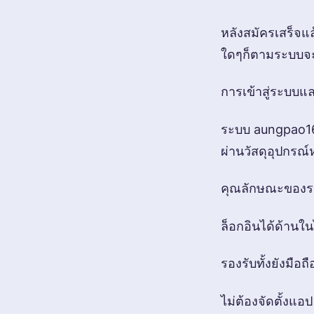
หลังสมัครเสร็จแ
ใดๆก็ตามระบบจะเป
การเข้าสู่ระบบแ
ระบบ aungpao168
ผ่านวัสดุอุปกรณ์
คุณลักษณะของร
ล็อกอินได้ด้านในไ
รองรับทั้งยังมือถ
ไม่ต้องจัดตั้งแอป