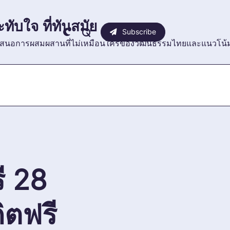
บใจ ที่ทันสมัย
Subscribe
ล์ที่นำเสนอการผสมผสานที่ไม่เหมือนใครของวัฒนธรรมไทยและแนวโน้
ี 28
ตฟรี