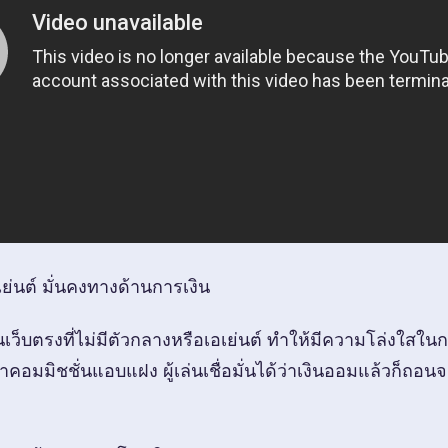
เย่นต์ มั่นคงทางด้านการเงิน
เว็บตรงที่ไม่มีตัวกลางหรือเอเย่นต์ ทำให้มีความโล่งใสใ
่าคอมมิชชั่นแอบแฝง ผู้เล่นเชื่อมั่นได้ว่าเงินออมแล้วก็ถอน