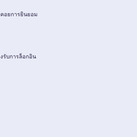
งรอคอยการยินยอม
งรับการล็อกอิน