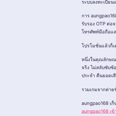
ระบบลงทะเบียนแ
การ aungpao168 ส
รับรอง OTP ต่อจ
โทรศัพท์มือถือแล
โปรโมชั่นแล้วก็เ
หนึ่งในคุณลักษณะ
จริง ไม่สลับซับซ
ประจำ คืนยอดเส
รวมเกมจากค่ายชั
aungpao168 เก็บ
aungpao168 เข้า