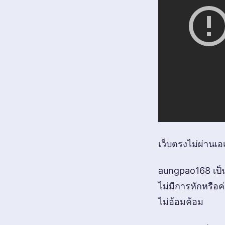
เว็บตรงไม่ผ่านเอ
aungpao168 เป็น
ไม่มีการหักหรือค
ไม่อ้อมค้อม