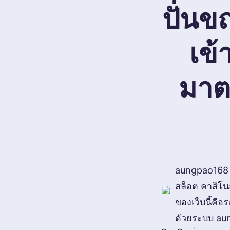
ปั่น
เข้
มาต
aungpao168 เ
สล็อต คาสิโน
ของเว็บนี้คือร
ด้วยระบบ aun