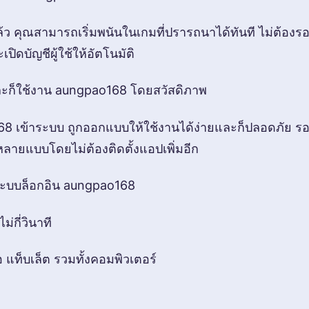
ล้ว คุณสามารถเริ่มพนันในเกมที่ปรารถนาได้ทันที ไม่ต้อ
ิดบัญชีผู้ใช้ให้อัตโนมัติ
ละก็ใช้งาน aungpao168 โดยสวัสดิภาพ
 เข้าระบบ ถูกออกแบบให้ใช้งานได้ง่ายและก็ปลอดภัย รอ
หลายแบบโดยไม่ต้องติดตั้งแอปเพิ่มอีก
ะบบล็อกอิน aungpao168
ม่กี่วินาที
ือ แท็บเล็ต รวมทั้งคอมพิวเตอร์