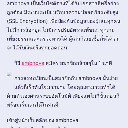
ambnova เป็นเว็บไซต์ตรงที่ได้รับเอกสารสิทธิ์อย่าง
ถูกต้อง มีระบบระเบียบรักษาความปลอดภัยระดับสูง
(SSL Encryption) เพื่อป้องกันข้อมูลของผู้เล่นทุกคน
ไม่มีการล็อกยูส ไม่มีการปรับอัตราแพ้ชนะ ทุกเกม
เที่ยงธรรมและตรวจทานได้ ผู้เล่นก็เลยเชื่อมั่นได้ว่า
จะได้รับเงินจริงทุกยอดถอน.
วิธี
ambnova
สมัคร สมาชิกกล้วยๆใน 1 นาที
การลงทะเบียนเป็นสมาชิกกับ ambnova นั้นง่าย
แล้วก็เร็วทันใจมากมาย โดยคุณสามารถทำได้
ด้วยตัวเองผ่านระบบอัตโนมัติ เพียงแต่ไม่กี่ขั้นตอนก็
พร้อมเริ่มเล่นได้ในทันที:
เข้าสู่หน้าเว็บหลักของ ambnova