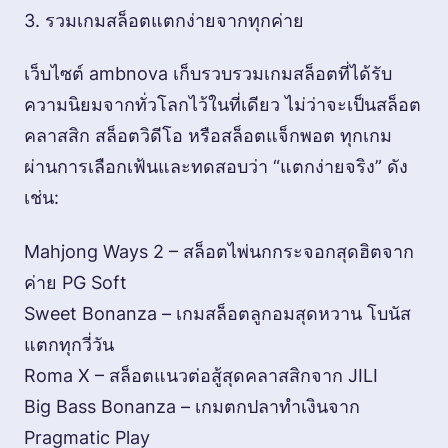
3. รวมเกมสล็อตแตกง่ายจากทุกค่าย
เว็บไซต์ ambnova เก็บรวบรวมเกมสล็อตที่ได้รับ
ความนิยมจากทั่วโลกไว้ในที่เดียว ไม่ว่าจะเป็นสล็อต
คลาสสิก สล็อตวิดีโอ หรือสล็อตแจ็กพอต ทุกเกม
ผ่านการเลือกเฟ้นและทดสอบว่า “แตกง่ายจริง” ดัง
เช่น:
Mahjong Ways 2 – สล็อตไพ่นกกระจอกสุดฮิตจาก
ค่าย PG Soft
Sweet Bonanza – เกมสล็อตลูกอมสุดหวาน โบนัส
แตกทุกวี่วัน
Roma X – สล็อตแนวต่อสู้สุดคลาสสิกจาก JILI
Big Bass Bonanza – เกมตกปลาทำเงินจาก
Pragmatic Play