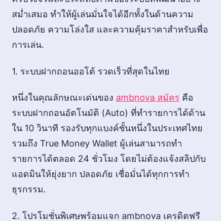
สม่ำเสมอ ทำให้ผู้เล่นมั่นใจได้อีกทั้งในด้านความ
ปลอดภัย ความโล่งใส และความคุ้มราคาสำหรับเพื่อ
การเล่น.
1. ระบบฝากถอนออโต้ รวดเร็วที่สุดในไทย
หนึ่งในคุณลักษณะเด่นของ
ambnova สมัคร
คือ
ระบบฝากถอนอัตโนมัติ (Auto) ที่ทำรายการได้ด้าน
ใน 10 วินาที รองรับทุกแบงค์ชั้นหนึ่งในประเทศไทย
รวมถึง True Money Wallet ผู้เล่นสามารถทำ
รายการได้ตลอด 24 ชั่วโมง โดยไม่ต้องแจ้งสลิปกับ
แอดมินให้ยุ่งยาก ปลอดภัย เชื่อมั่นได้ทุกการทำ
ธุรกรรม.
2. โปรโมชั่นพิเศษพร้อมแจก ambnova เครดิตฟรี