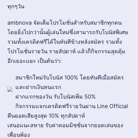
ทุกๆวัน
ambnova จัดเต็มโปรโมชั่นสำหรับสมาชิกทุกคน
โดยยิ่งไปกว่านั้นผู้เล่นใหม่ซึ่งสามารถรับโบนัสพิเศษ
รวมทั้งเครดิตฟรีได้ในทันทีข้างหลังสมัคร รวมทั้ง
โปรโมชั่นรายวัน รายสัปดาห์ แล้วก็กิจกรรมสุดคุ้ม
อีกเยอะแยะ เป็นต้นว่า:
สมาชิกใหม่รับโบนัส 100% โดยทันทีเมื่อสมัคร
และฝากเงินหนแรก
ฝากแรกของวัน รับโบนัสเพิ่ม 50%
กิจกรรมแจกเครดิตฟรีรายวันผ่าน Line Official
คืนยอดเสียสูงสุด 10% ทุกสัปดาห์
เสนอแนะสหาย รับค่าคอมมิชชั่นจากยอดเล่นของ
เพื่อนพ้อง