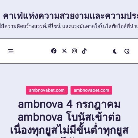
Skip
to
คาเฟ่แห่งความสวยงามและความประทั
content
ที่ที่มีความคิดสร้างสรรค์, ดีไซน์, และแรงบันดาลใจในไลฟ์สไต
ambnovabet.com
ambnovabet.com
ambnova 4 กรกฎาคม
ambnova โบนัสเข้าต่อ
เนื่องทุกยูสไม่มีขั้นต่ำทุกยูส