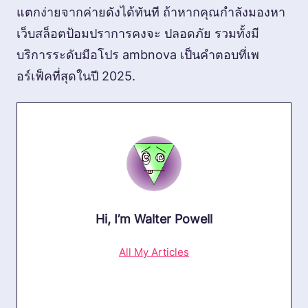
แตกง่ายจากค่ายดังได้ทันที ถ้าหากคุณกำลังมองหา
เว็บสล็อตป้อมปราการคงจะ ปลอดภัย รวมทั้งมี
บริการระดับมือโปร ambnova เป็นคำตอบที่เพ
อร์เฟ็คที่สุดในปี 2025.
Hi, I’m
Walter Powell
All My Articles