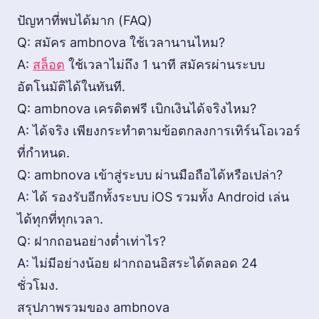
ปัญหาที่พบได้มาก (FAQ)
Q: สมัคร ambnova ใช้เวลานานไหม?
A:
สล็อต
ใช้เวลาไม่ถึง 1 นาที สมัครผ่านระบบ
อัตโนมัติได้ในทันที.
Q: ambnova เครดิตฟรี เบิกเงินได้จริงไหม?
A: ได้จริง เพียงกระทำตามข้อตกลงการเทิร์นโอเวอร์
ที่กำหนด.
Q: ambnova เข้าสู่ระบบ ผ่านมือถือได้หรือเปล่า?
A: ได้ รองรับอีกทั้งระบบ iOS รวมทั้ง Android เล่น
ได้ทุกที่ทุกเวลา.
Q: ฝากถอนอย่างต่ำเท่าไร?
A: ไม่มีอย่างน้อย ฝากถอนอิสระได้ตลอด 24
ชั่วโมง.
สรุปภาพรวมของ ambnova