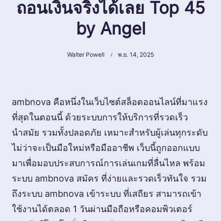
ถอนเงินจริงได้เลย Top 45
by Angel
Walter Powell
พ.ย. 14, 2025
ambnova คือหนึ่งในเว็บไซต์สล็อตออนไลน์ที่มาแรง
ที่สุดในตอนนี้ ด้วยระบบการให้บริการที่รวดเร็ว
นำสมัย รวมทั้งปลอดภัย เหมาะสำหรับผู้เล่นทุกระดับ
ไม่ว่าจะเป็นมือใหม่หรือมืออาชีพ เว็บนี้ถูกออกแบบ
มาเพื่อมอบประสบการณ์การเล่นเกมที่ลื่นไหล พร้อม
ระบบ ambnova สมัคร ที่ง่ายและรวดเร็วทันใจ รวม
ถึงระบบ ambnova เข้าระบบ ที่เสถียร สามารถเข้า
ใช้งานได้ตลอด 1 วันผ่านมือถือหรือคอมพิวเตอร์