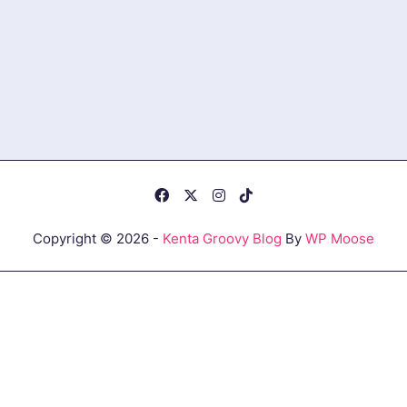
Copyright © 2026 -
Kenta Groovy Blog
By
WP Moose