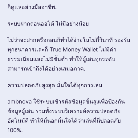
ก็ดูแลอย่างมืออาชีพ.
ระบบฝากถอนออโต้ ไม่มีอย่างน้อย
ไม่ว่าจะฝากหรือถอนก็ทำได้ง่ายในไม่กี่วินาที รองรับ
ทุกธนาคารและก็ True Money Wallet ไม่มีค่า
ธรรมเนียมและไม่มีขั้นต่ำ ทำให้ผู้เล่นทุกระดับ
สามารถเข้าถึงได้อย่างเสมอภาค.
ความปลอดภัยสูงสุด มั่นใจได้ทุกการเล่น
ambnova ใช้ระบบเข้ารหัสข้อมูลขั้นสูงเพื่อป้องกัน
ข้อมูลผู้เล่น รวมทั้งระบบวิเคราะห์ความปลอดภัย
อัตโนมัติ ทำให้มั่นอกมั่นใจได้ว่าเล่นที่นี่ปลอดภัย
100%.