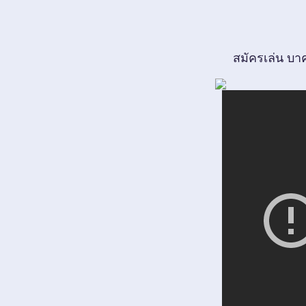
สมัครเล่น บา