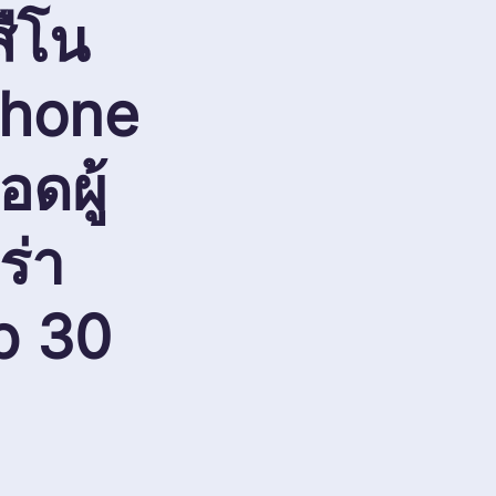
ืโน
Iphone
อดผู้
ร่า
p 30