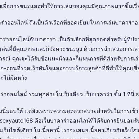
ับเพื่อการชนะและทำให้การเล่นของคุณมีคุณภาพมากขึ้นเรื่
่าออนไลน์ ถึงเป็นตัวเลือกที่ยอดเยี่ยมในการเล่นบาคาร่า
ร่าออนไลน์กับบาคาร่า เป็นตัวเลือกที่สุดยอดสำหรับผู้ที่ป
่นที่มีคุณภาพและก็จังหวะชนะสูง ด้วยการนำเสนอการเล่น
์ คุณจะได้รับข้อแนะนำและก็แผนการที่ดีสำหรับการเล่น ย
-ถอนที่รวดเร็วทันใจและการบริการลูกค้าที่ดีทำให้คุณเชื่อ
จะไม่ผิดหวัง
าออนไลน์ รวมทุกค่ายในเว็บเดียว เว็บบาคาร่า ชั้น 1 ที่นี่
มนี้มอบให้ แต่ยังเพราะความสะดวกสบายสำหรับในการเข้าถึ
 sexyauto168 คือเว็บบาคาร่าออนไลน์ที่ได้รับการยินยอมรับว่
ว็บไซต์เดียว ในเนื้อหานี้ เราจะเสนอเนื้อหาเกี่ยวกับเว็บไซ