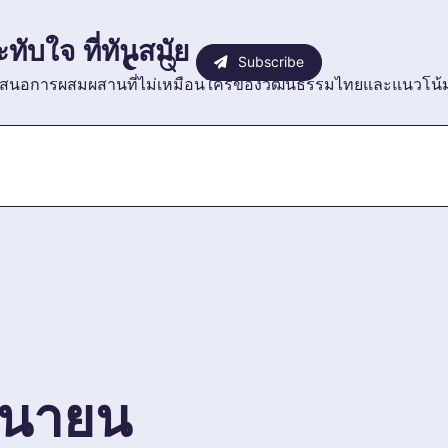
บใจ ที่ทันสมัย
Subscribe
ล์ที่นำเสนอการผสมผสานที่ไม่เหมือนใครของวัฒนธรรมไทยและแนวโน้
ุนายน