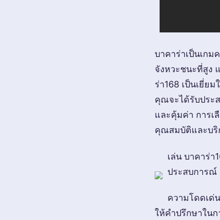
บาคาร่าเป็นเกมค
จังหวะชนะที่สูง
ร่า168 เป็นเยี่
คุณจะได้รับประส
และคุ้มค่า การเล
คุณสมบัติและบริก
เล่น บาคาร่า1
ประสบการณ์
ความโดดเด่น
ให้คำปรึกษาในกา