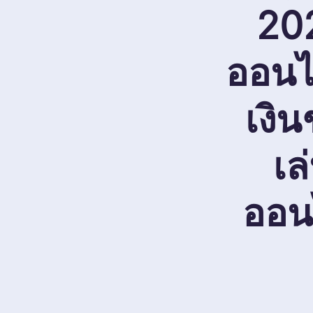
20
ออนไล
เงิน
เล
ออน