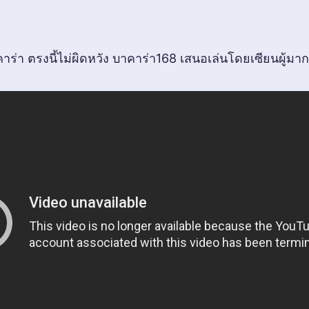
คาร่า ตรงนี้ไม่ผิดหวัง บาคาร่า168 เสนอเล่นโดยเซียนผู้ม