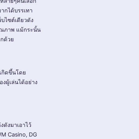
ล่นหลายๆคนเลือก
อยากได้บรรเทา
บไซต์เดียวดัง
ุณภาพ แม้กระนั้น
ีกด้วย
เกิดขึ้นโดย
งผู้เล่นได้อย่าง
งดังมาเอาไว้
WM Casino, DG