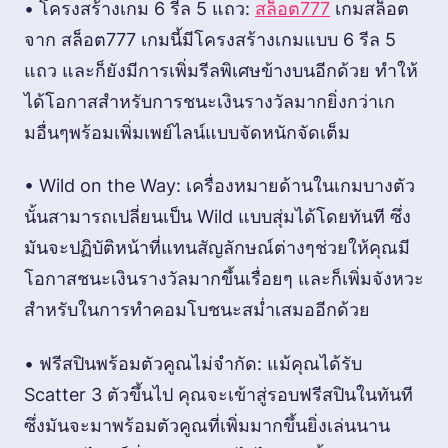
• โครงสร้างเกม 6 รีล 5 แถว:
สล็อต777
เกมสล็อต
จาก สล็อต777 เกมนี้มีโครงสร้างเกมแบบ 6 รีล 5
แถว และก็ยังมีการเพิ่มรีลพิเศษข้างบนอีกด้วย ทำให้
ได้โอกาสสำหรับการชนะเงินรางวัลมากยิ่งกว่าเก
มอื่นๆพร้อมเพิ่มเพย์ไลน์แบบจัดหนักจัดเต็ม
• Wild on the Way: เครื่องหมายด้านในเกมบางตัว
นั้นสามารถเปลี่ยนเป็น Wild แบบสุ่มได้โดยทันที ซึ่ง
มันจะปฏิบัติหน้าที่แทนสัญลักษณ์ต่างๆช่วยให้คุณมี
โอกาสชนะเงินรางวัลมากขึ้นเรื่อยๆ และก็เพิ่มจังหวะ
สำหรับในการทำคอมโบชนะสม่ำเสมออีกด้วย
• ฟรีสปินพร้อมตัวคูณไม่จำกัด: แม้คุณได้รับ
Scatter 3 ตัวขึ้นไป คุณจะเข้าสู่รอบฟรีสปินในทันที
ซึ่งมันจะมาพร้อมตัวคูณที่เพิ่มมากขึ้นยิ่งเล่นนาน