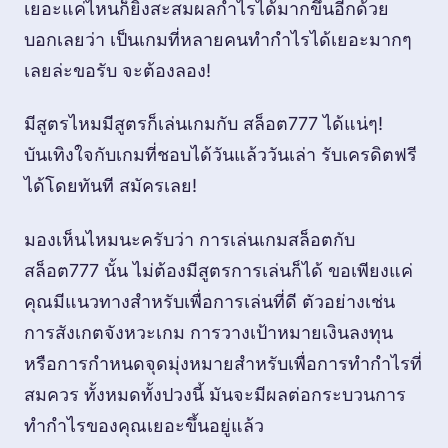
เยอะแค่ไหนก็ยิ่งสะสมผลกำไรได้มากขึ้นอีกด้วย
บอกเลยว่า เป็นเกมที่หลายคนทำกำไรได้เยอะมากๆ
เลยล่ะขอรับ จะต้องลอง!
มีสูตรไหมมีสูตรก็เล่นเกมกับ สล็อต777 ได้แน่ๆ!
บันเทิงใจกับเกมที่ชอบได้วันแล้ววันเล่า รับเครดิตฟรี
ได้โดยทันที สมัครเลย!
มองเห็นไหมนะครับว่า การเล่นเกมสล็อตกับ
สล็อต777 นั้น ไม่ต้องมีสูตรการเล่นก็ได้ ขอเพียงแค่
คุณมีแนวทางสำหรับเพื่อการเล่นที่ดี ตัวอย่างเช่น
การสังเกตจังหวะเกม การวางเป้าหมายเงินลงทุน
หรือการกำหนดจุดมุ่งหมายสำหรับเพื่อการทำกำไรที่
สมควร ทั้งหมดทั้งปวงนี้ มันจะมีผลต่อกระบวนการ
ทำกำไรของคุณเยอะขึ้นอยู่แล้ว