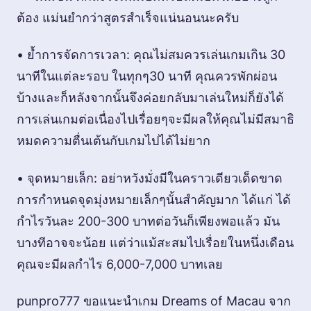
ต้อง แม่นยำกว่าสูตรสำเร็จแน่นอนนะครับ
• ย้ำการจัดการเวลา: คุณไม่สมควรเล่นเกมเกิน 30
นาทีในแต่ละรอบ ในทุกๆ30 นาที คุณควรพักผ่อน
บ้างและก็หลังจากนั้นจึงค่อยกลับมาเล่นใหม่ก็ยังได้
การเล่นเกมต่อเนื่องไปเรื่อยๆจะมีผลให้คุณไม่มีสมาธิ
หมดความตื่นเต้นกับเกมไปได้ไม่ยาก
• จุดหมายเล็ก: อย่าหวังมั่งมีในคราวเดียวเด็ดขาด
การกำหนดจุดมุ่งหมายเล็กๆนั้นสำคัญมาก ได้แก่ ได้
กำไรวันละ 200-300 บาทต่อวันก็เพียงพอแล้ว มัน
บางทีอาจจะน้อย แต่ว่าแม้สะสมไปเรื่อยในหนึ่งเดือน
คุณจะมีผลกำไร 6,000-7,000 บาทเลย
punpro777 ขอแนะนำเกม Dreams of Macau จาก