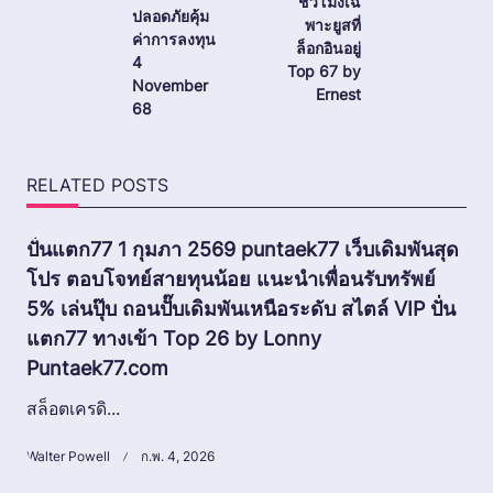
ชั่วโมงเฉ
ปลอดภัยคุ้ม
พาะยูสที่
ค่าการลงทุน
ล็อกอินอยู่
4
Top 67 by
November
Ernest
68
RELATED POSTS
ปั่นแตก77 1 กุมภา 2569 puntaek77 เว็บเดิมพันสุด
โปร ตอบโจทย์สายทุนน้อย แนะนำเพื่อนรับทรัพย์
5% เล่นปุ๊บ ถอนปั๊บเดิมพันเหนือระดับ สไตล์ VIP ปั่น
แตก77 ทางเข้า Top 26 by Lonny
Puntaek77.com
สล็อตเครดิ...
Walter Powell
ก.พ. 4, 2026