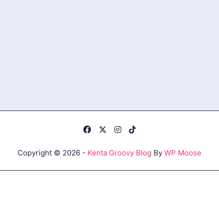
Copyright © 2026 -
Kenta Groovy Blog
By
WP Moose