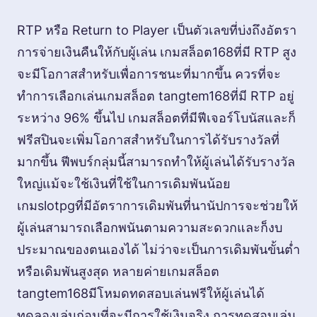
RTP หรือ Return to Player เป็นตัวเลขที่บ่งถึงอัตรา
การจ่ายเงินคืนให้กับผู้เล่น เกมสล็อต168ที่มี RTP สูง
จะมีโอกาสสำหรับเพื่อการชนะที่มากขึ้น ควรที่จะ
ทำการเลือกเล่นเกมสล็อต tangtem168ที่มี RTP อยู่
ระหว่าง 96% ขึ้นไป เกมสล็อตที่มีฟีเจอร์โบนัสและก็
ฟรีสปินจะเพิ่มโอกาสสำหรับในการได้รับรางวัลที่
มากขึ้น ฟีพบร์กลุ่มนี้สามารถทำให้ผู้เล่นได้รับรางวัล
ใหญ่แม้จะใช้เงินที่ใช้ในการเดิมพันน้อย
เกมslotpgที่มีอัตราการเดิมพันที่นานัปการจะช่วยให้
ผู้เล่นสามารถเลือกพนันตามความสะดวกและก็งบ
ประมาณของตนเองได้ ไม่ว่าจะเป็นการเดิมพันขั้นต่ำ
หรือเดิมพันสูงสุด หลายค่ายเกมสล็อต
tangtem168มีโหมดทดสอบเล่นฟรีให้ผู้เล่นได้
ทดลองเล่นก่อนที่จะมีการใช้เงินจริง การทดสอบเล่น