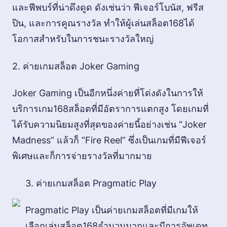
และฟีพบร์ที่น่าดึงดูด ดังเช่นว่า ฟีเจอร์โบนัส, ฟรีส
ปิน, และการคูณรางวัล ทำให้ผู้เล่นสล็อต168ได้
โอกาสสำหรับในการชนะรางวัลใหญ่
2. ค่ายเกมสล็อต Joker Gaming
Joker Gaming เป็นอีกหนึ่งค่ายที่โด่งดังในการให้
บริการเกม168สล็อตที่มีอัตราการแตกสูง โดยเกมที่
ได้รับความนิยมสูงที่สุดของค่ายนี้อย่างเช่น “Joker
Madness” แล้วก็ “Fire Reel” ซึ่งเป็นเกมที่มีฟีเจอร์
พิเศษและก็การจ่ายรางวัลที่มากมาย
3. ค่ายเกมสล็อต Pragmatic Play
Pragmatic Play เป็นค่ายเกมสล็อตที่มีเกมให้
เลือกเล่นสล็อต168จำนวนมากและมีการอัพเดท