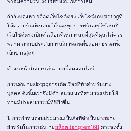
พร้อมความรื่นเริงใจสำหรับในการเล่น
กำลังมองหา สล็อตเว็บไซต์ตรง เว็บไซต์เกมslotpgที่
ให้ความบันเทิงและก็มั่นคงทุกการพนันอยู่ใช่ไหม?
เว็บไซต์ตรงเป็นตัวเลือกที่เหมาะสมที่สุดที่คุณไม่ควร
พลาด มากับประสบการณ์การเล่นที่ปลอดภัยรวมทั้ง
เบิกบานสุดๆ
คำแนะนำในการเล่นเกมสล็อตออนไลน์
การเล่นเกมslotpgอาจเกิดเรื่องที่ท้าสำหรับบาง
บุคคล ดังนั้นเราจึงมีคำเสนอแนะที่สามารถช่วยให้
ท่านมีประสบการณ์ที่ดียิ่งขึ้น
1. การกำหนดงบประมาณเป็นสิ่งที่จำเป็นมากมาย
สำหรับในการเล่นเกม
สล็อต tangtem168
ควรจะตั้ง