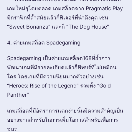
เกมใหม่ๆโดยตลอด เกมสล็อตจาก Pragmatic Play
มีกราฟิกที่ล้ำสมัยแล้วก็ฟีเจอร์ที่น่าดึงดูด เช่น
“Sweet Bonanza” และก็ “The Dog House”
4. ค่ายเกมสล็อต Spadegaming
Spadegaming เป็นค่ายเกมสล็อต168ที่ย้ำการ
พัฒนาเกมที่มีรายละเอียดแล้วก็ฟีพบร์ที่ไม่เหมือน
ใคร โดยเกมที่มีความนิยมมากตัวอย่างเช่น
“Heroes: Rise of the Legend” รวมทั้ง “Gold
Panther”
เกมสล็อตที่มีอัตราการแตกง่ายนั้นมีความสำคัญเป็น
อย่างมากสำหรับในการเพิ่มโอกาสสำหรับเพื่อการ
ชนะ