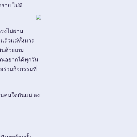
ตราย ไม่มี
ตรงไม่ผ่าน
แล้วแต่ทั้งมวล
น่นด้วยเกม
ุณอยากได้ทุกวัน
อร่วมกิจกรรมที่
ก่อนคนใดกันแน่ ลง