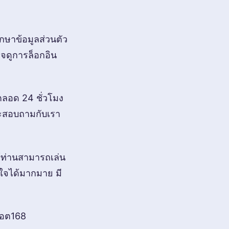
ษาข้อมูลส่วนตัว
จดูการล็อกอิน
ลอด 24 ชั่วโมง
ละสอบถามกับเรา
ห้ท่านสามารถเล่น
กใจได้มากมาย มี
ล็อต168