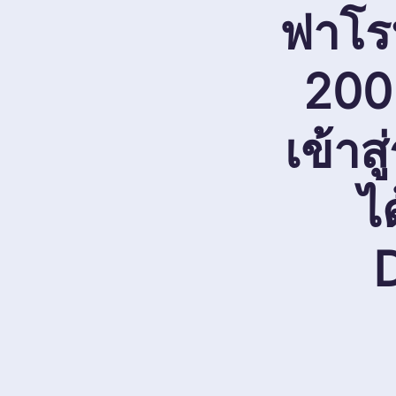
ฟาโรห
200 
เข้าส
ไ