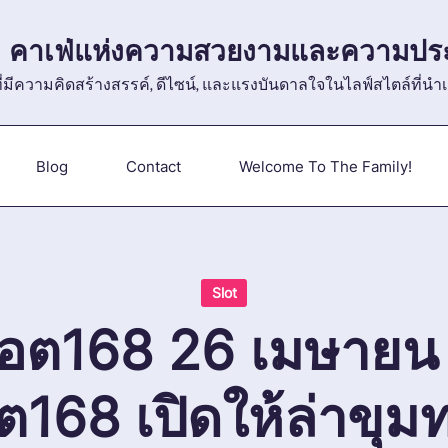
คาเฟ่แห่งความสวยงามและความประทั
ที่ที่มีความคิดสร้างสรรค์, ดีไซน์, และแรงบันดาลใจในไลฟ์สไต
Blog
Contact
Welcome To The Family!
Slot
็อต168 26 เมษายน
ต168 เปิดให้ล่าขุมท