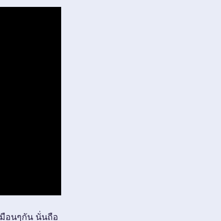
มือนๆกัน นั่นถือ