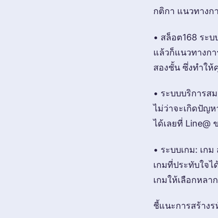
กติกา แนวทางการ
• สล็อต168 ระบบ
แล้วก็แนวทางกา
สองชั้น ซึ่งทำให้
• ระบบบริการสม
ไม่ว่าจะเกิดปัญ
ได้เลยที่ Line@
• ระบบเกม: เกม ส
เกมที่ประทับใจได
เกมให้เลือกหลา
ชี้แนะการสร้างรห