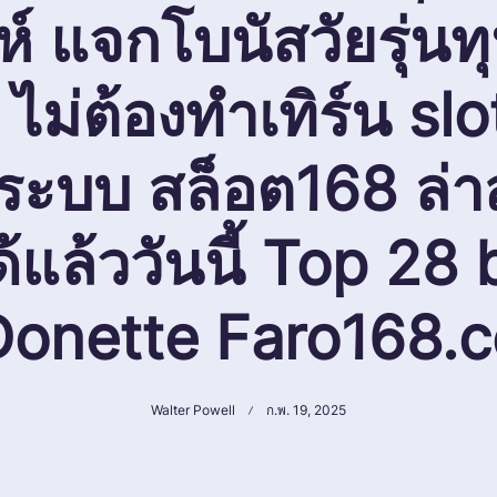
์ แจกโบนัสวัยรุ่นท
ไม่ต้องทำเทิร์น sl
ู่ระบบ สล็อต168 ล่า
ด้แล้ววันนี้ Top 28 
Donette Faro168.c
Walter Powell
ก.พ. 19, 2025