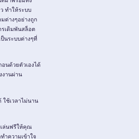
ี่มาพร้อมทั้ง
ยว ทำให้ระบบ
มต่างๆอย่างถูก
รเดิมพันสล็อต
ป็นระบบต่างๆที่
นด้วยตัวเองได้
รงงานผ่าน
 ใช้เวลาไม่นาน
ล่นฟรีให้คุณ
อทำความเข้าใจ