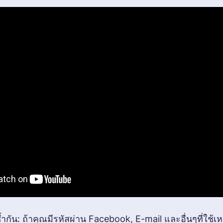
้ำกัน: ถ้าคุณมีรหัสผ่าน Facebook, E-mail และอื่นๆที่ใช้เห