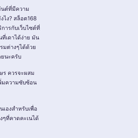
นต์ที่มีความ
ยังไง? สล็อต168
ารกับเว็บไซต์ที่
ี่เดาได้ง่าย มัน
รมต่างๆได้ด้วย
เลยนะครับ
ักษร ควรจะผสม
พิ่มความซับซ้อน
ตนเองสำหรับเพื่อ
่างๆที่คาดคะเนได้