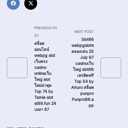
<span
PREVIOUS PO
NEXT POST
class="nav-
ST
Slot66
subtitle
สล็อต
webpgslotท
ออนไลน์
screen-
ดลองเล่น 25
webpg slot
reader-
July 67
เว็บตรง
casinoเว็บ
text">Page</span>
casino
ใหญ่ slot66
onlineเว็บ
เครดิตฟรี
ใหญ่ slot
Top 54 by
ใหม่ล่าสุด
Arturo สล็อต
Top 74 by
punpro
Tamie slot
Punpro66.a
st99.fun 24
pp
เมษา 67