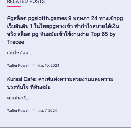
RELATED POSTS
Pgสล็อต pgslotth.games 9 พฤษภา 24 ทางเข้าpg
เว็บอันดับ 1 ในไทยpgทางเข้า ทำกำไรสบายได้เงิน
จริง สล็อต pg ทันสมัยเข้าใช้งานง่าย Top 65 by
Tracee
เว็บไซต์สล...
Walter Powell
พ.ค. 10, 2024
Kurasi Cafe: คาเฟ่แห่งความสวยงามและความ
ประทับใจ ที่ทันสมัย
คาเฟ่น่ารั...
Walter Powell
ม.ค. 7, 2024