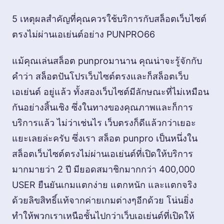
5 เหตุผลสำคัญที่คุณควรใช้บริการกับสล็อตเว็บไซต์
ตรงไม่ผ่านเอเย่นต์อย่าง PUNPRO66
แม้คุณเล่นสล็อต punproมานาน คุณน่าจะรู้จักกับ
คำว่า สล็อตปันโปรเว็บไซต์ตรงและก็สล็อตเว็บ
เอเย่นต์ อยู่แล้ว ทั้งสองเว็บไซต์มีลักษณะที่ไม่เหมือน
กันอย่างสิ้นเชิง ซึ่งในทางของคุณภาพและก็การ
บริการแล้ว ไม่ว่าเช่นไร เว็บตรงก็ดีแล้วกว่าเยอะ
แยะเลยล่ะครับ ซึ่งเรา สล็อต punpro เป็นหนึ่งใน
สล็อตเว็บไซต์ตรงไม่ผ่านเอเย่นต์ที่เปิดให้บริการ
มากมายว่า 2 ปี มียอดสมาชิกมากกว่า 400,000
USER ยืนยันเกมแตกง่าย แตกหนัก และแตกจริง
ด้วยลิขสิทธิ์แท้จากค่ายเกมต่างๆอีกด้วย โน่นยิ่ง
ทำให้พวกเราเหนือชั้นไปกว่าเว็บเอเย่นต์ที่เปิดให้