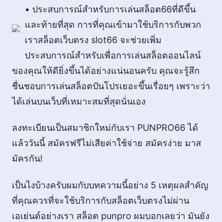
• ประสบการณ์สำหรับการเล่นสล็อต66ที่ดีขึ้น
และท้ายที่สุด การที่คุณเข้ามาใช้บริการกับพวก
เราสล็อตเว็บตรง slot66 จะช่วยเพิ่ม
ประสบการณ์สำหรับเพื่อการเล่นสล็อตออนไลน์
ของคุณให้ดียิ่งขึ้นได้อย่างแน่นอนครับ คุณจะรู้สึก
ชื่นชอบการเล่นสล็อตปันโปรเยอะขึ้นเรื่อยๆ เพราะว่า
ได้เล่นบนเว็บที่เหมาะสมที่สุดนั่นเอง
ลงทะเบียนเป็นสมาชิกใหม่กับเรา PUNPRO66 ได้
แล้ววันนี้ สมัครฟรีไม่เสียค่าใช้จ่าย สมัครง่าย มาส
มัครกัน!
เป็นไงบ้างครับผมกับบทความนี้อย่าง 5 เหตุผลสำคัญ
ที่คุณควรที่จะใช้บริการกับสล็อตเว็บตรงไม่ผ่าน
เอเย่นต์อย่างเรา สล็อต punpro ผมบอกเลยว่า มันยัง