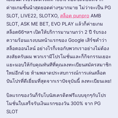
ค่ายเกมชั้นนำสุดยอดต่างๆมากมาย ไม่ว่าจะเป็น PG
SLOT, LIVE22, SLOTXO,
สล็อต punpro
AMB
SLOT, ASK ME BET, EVO PLAY แล้วก็ค่ายเกม
สล็อต66ฯลฯ เปิดให้บริการมานานกว่า 2 ปี รับรอง
ความร้อนแรงบนหน้าแรกของ Google เสิร์ชคำว่า
สล็อตออนไลน์ อย่างไรก็เจอกับพวกเราอย่างไม่ต้อง
สงสัยครับผม พวกเรามีโปรโมชั่นและก็กิจกรรมเยอะ
แยะมอบให้กับคุณทันทีที่คุณลงทะเบียนสมัครสมาชิก
ใหม่อีกด้วย ห้ามพลาดประสบการณ์การเล่นสล็อต
ปันโปรที่ดีเยี่ยมที่สุดจากเราปัจจุบันนี้ ลงทะเบียนเลย!
บิลแรกของวันก็รับโบนัสเครดิตฟรีแบบจุกๆกับโปร
โมชั่นใบเสร็จรับเงินแรกของวัน 300% จาก PG
SLOT