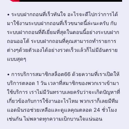
• ระบบฝากถอนที่เร็วทันใจ อะไรจะดีไปกว่าการได้
มาใช้งานระบบฝากถอนที่เร็วขนาดนี้ล่ะนะครับ กับ
ระบบฝากถอนที่ดีเยี่ยมที่สุดในตอนนี้อย่างระบบฝาก
ถอนออโต้ ระบบฝากถอนที่คุณสามารถทำรายการ
ต่างๆด้วยตัวเองได้อย่างรวดเร็วแล้วก็ไม่มีอันตราย
แบบสุดๆ
• การบริการสมาชิกสล็อต66 ด้วยความที่เราเปิดให้
บริการตลอด 1 วัน เวลาที่สมาชิกของพวกเราเข้ามา
ใช้บริการ เราไม่มีวันทราบเลยครับว่าจะเกิดปัญหาที่
เกี่ยวข้องกับการใช้งานอะไรไหม พวกเราก็เลยมีทีม
แอดมินรอช่วยเหลือและดูแลคุณตลอด 24 ชั่วโมง
เช่นกัน ไม่พลาดทุกความเบิกบานใจแน่นอน