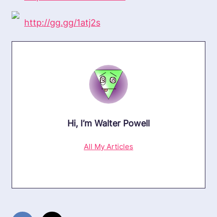
http://gg.gg/1atj2s
Hi, I’m
Walter Powell
All My Articles