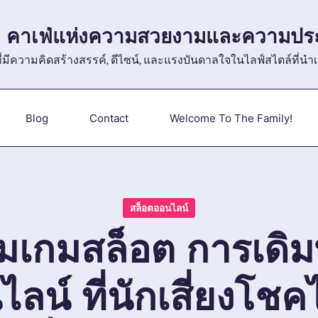
คาเฟ่แห่งความสวยงามและความประทั
ที่ที่มีความคิดสร้างสรรค์, ดีไซน์, และแรงบันดาลใจในไลฟ์สไต
Blog
Contact
Welcome To The Family!
สล็อตออนไลน์
มเกมสล็อต การเดิม
ลน์ ที่นักเสี่ยงโชค