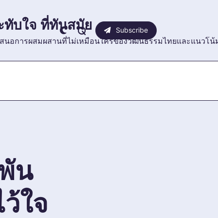
บใจ ที่ทันสมัย
Subscribe
ล์ที่นำเสนอการผสมผสานที่ไม่เหมือนใครของวัฒนธรรมไทยและแนวโน้
พัน
ไว้ใจ