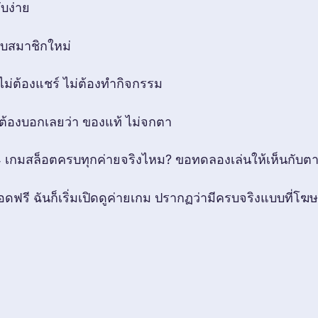
บง่าย
ับสมาชิกใหม่
ไม่ต้องแชร์ ไม่ต้องทำกิจกรรม
ต้องบอกเลยว่า ของแท้ ไม่จกตา
 เกมสล็อตครบทุกค่ายจริงไหม? ขอทดลองเล่นให้เห็นกับต
ดฟรี ฉันก็เริ่มเปิดดูค่ายเกม ปรากฏว่ามีครบจริงแบบที่โฆ