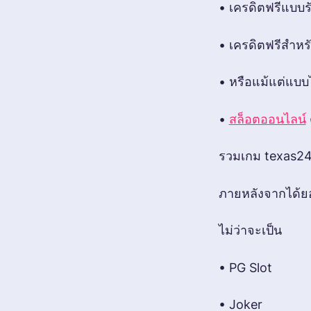
• เครดิตฟรีแบบรั
• เครดิตฟรีสำหร
• หรือแม้แต่แบบ
•
สล็อตออนไลน์
รวมเกม texas24
ภายหลังจากได้ยอ
ไม่ว่าจะเป็น
• PG Slot
• Joker