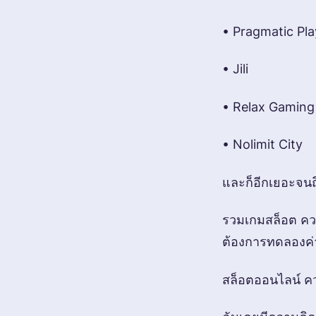
• Pragmatic Pla
• Jili
• Relax Gaming
• Nolimit City
และก็อีกเยอะจนถ
รวมเกมสล็อต ความ
ต้องการทดลองค่าย
สล็อตออนไลน์ ควา