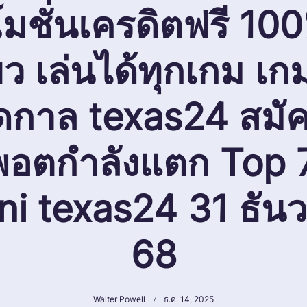
มชั่นเครดิตฟรี 100
ยว เล่นได้ทุกเกม เก
กาล texas24 สมั
พอตกำลังแตก Top 
ni texas24 31 ธัน
68
Walter Powell
ธ.ค. 14, 2025