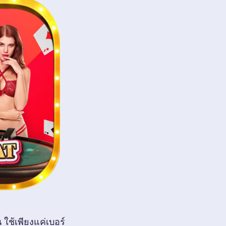
 ใช้เพียงแค่เบอร์