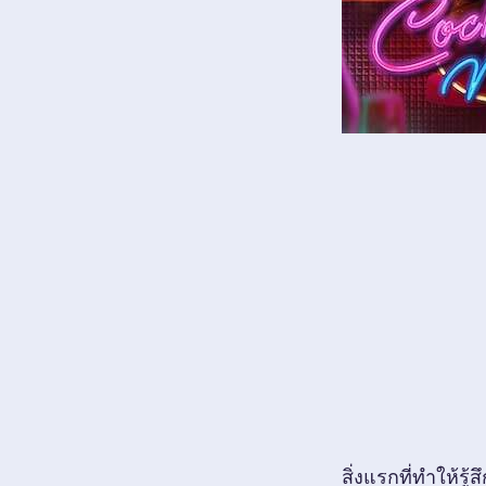
สิ่งแรกที่ทำให้รู