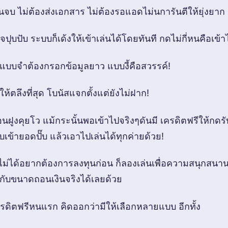
านจบ ไม่ต้องส่งเอกสาร ไม่ต้องรอแอดไม่นการันตีให้ยุ่งยาก
จปุบปับ ระบบก็เด้งให้เข้าเล่นได้โดยทันที กดไม่กี่หนคือเข้า
เว็บแบบจำต้องกรอกข้อมูลยาว แบบงี้คือสวรรค์!
ให้ตลึงที่สุด โบนัสแจกตั้งแต่ยังไม่ฝาก!
อนฝูงคุยโว แม้กระนั้นพอเข้าไปจริงๆดันมี เครดิตฟรีให้กดรับ
๊บเข้ายอดปั๊บ แล้วเอาไปเล่นได้ทุกค่ายด้วย!
่ไม่ได้อยากต้องการลงทุนก่อน ก็ลองเล่นเพื่อความสนุกสนานร
งกับขนาดถอนเงินจริงได้เลยด้วย
ครดิตฟรีหนแรก คิดออกว่ามีให้เลือกหลายแบบ อีกทั้ง