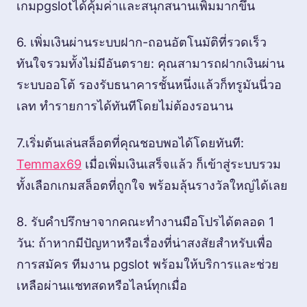
เกมpgslotได้คุ้มค่าและสนุกสนานเพิ่มมากขึ้น
6. เพิ่มเงินผ่านระบบฝาก-ถอนอัตโนมัติที่รวดเร็ว
ทันใจรวมทั้งไม่มีอันตราย: คุณสามารถฝากเงินผ่าน
ระบบออโต้ รองรับธนาคารชั้นหนึ่งแล้วก็ทรูมันนี่วอ
เลท ทำรายการได้ทันทีโดยไม่ต้องรอนาน
7.เริ่มต้นเล่นสล็อตที่คุณชอบพอได้โดยทันที:
Temmax69
เมื่อเพิ่มเงินเสร็จแล้ว ก็เข้าสู่ระบบรวม
ทั้งเลือกเกมสล็อตที่ถูกใจ พร้อมลุ้นรางวัลใหญ่ได้เลย
8. รับคำปรึกษาจากคณะทำงานมือโปรได้ตลอด 1
วัน: ถ้าหากมีปัญหาหรือเรื่องที่น่าสงสัยสำหรับเพื่อ
การสมัคร ทีมงาน pgslot พร้อมให้บริการและช่วย
เหลือผ่านแชทสดหรือไลน์ทุกเมื่อ