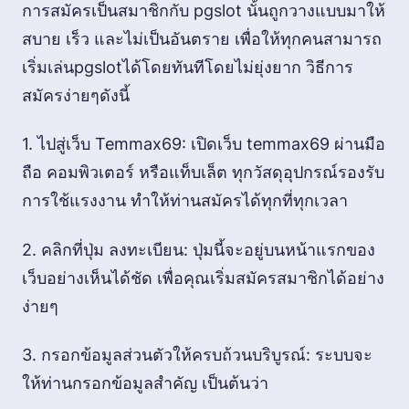
การสมัครเป็นสมาชิกกับ pgslot นั้นถูกวางแบบมาให้
สบาย เร็ว และไม่เป็นอันตราย เพื่อให้ทุกคนสามารถ
เริ่มเล่นpgslotได้โดยทันทีโดยไม่ยุ่งยาก วิธีการ
สมัครง่ายๆดังนี้
1. ไปสู่เว็บ Temmax69: เปิดเว็บ temmax69 ผ่านมือ
ถือ คอมพิวเตอร์ หรือแท็บเล็ต ทุกวัสดุอุปกรณ์รองรับ
การใช้แรงงาน ทำให้ท่านสมัครได้ทุกที่ทุกเวลา
2. คลิกที่ปุ่ม ลงทะเบียน: ปุ่มนี้จะอยู่บนหน้าแรกของ
เว็บอย่างเห็นได้ชัด เพื่อคุณเริ่มสมัครสมาชิกได้อย่าง
ง่ายๆ
3. กรอกข้อมูลส่วนตัวให้ครบถ้วนบริบูรณ์: ระบบจะ
ให้ท่านกรอกข้อมูลสำคัญ เป็นต้นว่า