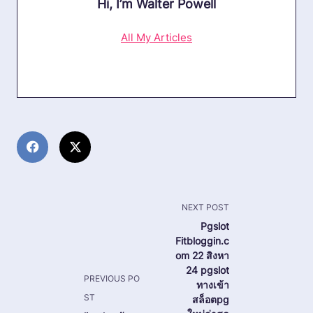
Hi, I’m
Walter Powell
All My Articles
<span
NEXT POST
class="nav-
Pgslot
Fitbloggin.c
subtitle
om 22 สิงหา
screen-
24 pgslot
reader-
PREVIOUS PO
ทางเข้า
text">Page</span>
ST
สล็อตpg