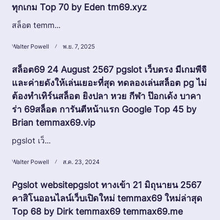
ทุกเกม Top 70 by Eden tm69.xyz
สล็อต temm...
Walter Powell
พ.ย. 7, 2025
สล็อต69 24 August 2567 pgslot เว็บตรง มีเกมพีจี
และค่ายดังให้เล่นเยอะที่สุด ทดลองเล่นสล็อต pg ไม่
ต้องทำเทิร์นสล็อต ยิงปลา หวย กีฬา ป๊อกเด้ง บาคา
ร่า 69สล็อต การันตีหน้าแรก Google Top 45 by
Brian temmax69.vip
pgslot เว็...
Walter Powell
ส.ค. 23, 2024
Pgslot websitepgslot ทางเข้า 21 มิถุนายน 2567
คาสิโนออนไลน์เว็บเปิดใหม่ temmax69 ใหม่ล่าสุด
Top 68 by Dirk temmax69 temmax69.me