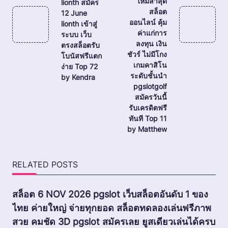
ใหม่ล่าสุด
lionth สมัคร
สล็อต
12 June
ออนไลน์ คุ้ม
lionth เข้าสู่
ค่าแก่การ
ระบบ เว็บ
ลงทุน เงิน
ตรงสล็อตรับ
ชัวร์ ไม่มีโกง
โบนัสฟรีแตก
เกมคาสิโน
ง่าย Top 72
ระดับชั้นนำ
by Kendra
pgslotgolf
สมัครวันนี้
รับเครดิตฟรี
ทันที Top 11
by Matthew
RELATED POSTS
สล็อต 6 NOV 2026 pgslot เว็บสล็อตอันดับ 1 ของ
ไทย ค่ายใหญ่ จ่ายทุกยอด สล็อตทดลองเล่นฟรีภาพ
สวย คมชัด 3D pgslot สมัครเลย ยูสเดียวเล่นได้ครบ