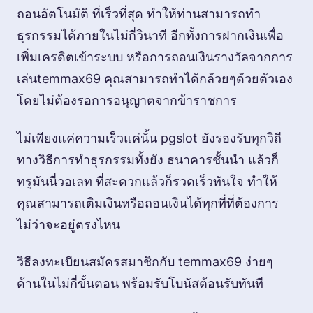
ถอนอัตโนมัติ ที่เร็วที่สุด ทำให้ท่านสามารถทำ
ธุรกรรมได้ภายในไม่กี่วินาที อีกทั้งการฝากเงินเพื่อ
เพิ่มเครดิตเข้าระบบ หรือการถอนเงินรางวัลจากการ
เล่นtemmax69 คุณสามารถทำได้กล้วยๆด้วยตัวเอง
โดยไม่ต้องรอการอนุญาตจากข้าราชการ
ไม่เพียงแค่ความเร็วแค่นั้น pgslot ยังรองรับทุกวิถี
ทางวิธีการทำธุรกรรมทั้งยัง ธนาคารชั้นนำ แล้วก็
ทรูมันนี่วอเลท ที่สะดวกแล้วก็รวดเร็วทันใจ ทำให้
คุณสามารถเติมเงินหรือถอนเงินได้ทุกที่ที่ต้องการ
ไม่ว่าจะอยู่ตรงไหน
วิธีลงทะเบียนสมัครสมาชิกกับ temmax69 ง่ายๆ
ด้านในไม่กี่ขั้นตอน พร้อมรับโบนัสต้อนรับทันที