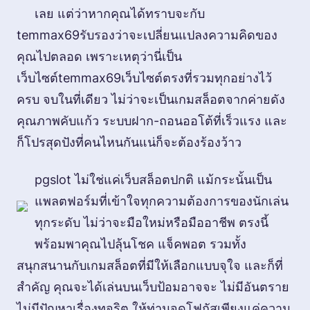
เลย แต่ว่าหากคุณได้ทราบจะกับ
temmax69รับรองว่าจะเปลี่ยนแปลงความคิดของ
คุณไปตลอด เพราะเหตุว่านี่เป็น
เว็บไซต์temmax69เว็บไซต์ตรงที่รวมทุกอย่างไว้
ครบ จบในที่เดียว ไม่ว่าจะเป็นเกมสล็อตจากค่ายดัง
คุณภาพคับแก้ว ระบบฝาก-ถอนออโต้ที่เร็วแรง และ
ก็โปรสุดปังที่คนไหนกันแน่ก็จะต้องร้องว้าว
pgslot ไม่ใช่แค่เว็บสล็อตปกติ แม้กระนั้นเป็น
แพลตฟอร์มที่เข้าใจทุกความต้องการของนักเล่น
ทุกระดับ ไม่ว่าจะมือใหม่หรือมืออาชีพ ตรงนี้
พร้อมพาคุณไปลุ้นโชค แจ็คพอต รวมทั้ง
สนุกสนานกับเกมสล็อตที่มีให้เลือกแบบจุใจ และก็ที่
สำคัญ คุณจะได้เล่นบนเว็บป้อมอาจจะ ไม่มีอันตราย
ไม่มีปัญหาเรื่องทุจริต ให้ท่านจุดโฟกัสเพียงแค่ความ