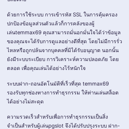
ด้วยการใช้ระบบ การเข้ารหัส SSL ในการคุ้มครอง
ปกป้องข้อมูลส่วนตัวแล้วก็การคลังของผู้
เล่นtemmax69 คุณสามารถมั่นอกมั่นใจได้ว่าข้อมูล
ของคุณจะได้รับการดูแลอย่างดีที่สุด โดยไม่มีการรั่ว
ไหลหรือถูกปล้นจากบุคคลที่มิได้รับอนุญาต นอกนั้น
ยังมีระบบระเบียบ การวิเคราะห์ความปลอดภัย โดย
ตลอด เพื่อคุณเล่นได้อย่างไร้หนักใจ
ระบบฝาก-ถอนอัตโนมัติที่เร็วที่สุด temmax69
รองรับทุกช่องทางการทำธุรกรรม ให้ท่านเล่นสล็อต
ได้อย่างไม่สะดุด
ความรวดเร็วสำหรับเพื่อการทำธุรกรรมเป็นสิ่ง
จำเป็นสำหรับผู้เล่นpgslot จึงได้ปรับปรุงระบบ ฝาก-