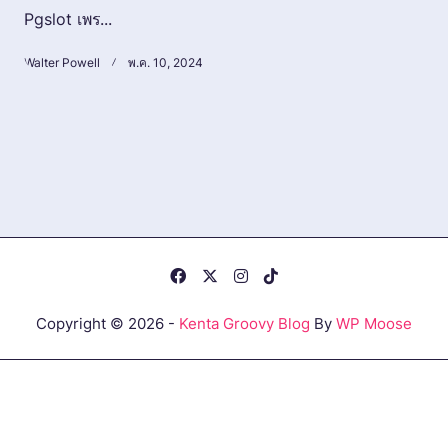
Pgslot เพร...
Walter Powell
พ.ค. 10, 2024
Copyright © 2026 -
Kenta Groovy Blog
By
WP Moose