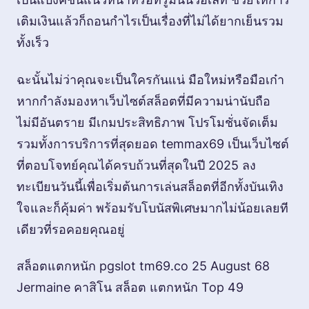
เติมเงินแล้วก็ถอนกำไรเป็นเรื่องที่ไม่ได้ยากเย็นรวม
ทั้งเร็ว
ฉะนั้นไม่ว่าคุณจะเป็นใครกันแน่ มือใหม่หรือมือเก๋า
หากกำลังมองหาเว็บไซต์สล็อตที่มีความน่านับถือ
ไม่มีอันตราย มีเกมประสิทธิภาพ โปรโมชั่นจัดเต็ม
รวมทั้งการบริการที่สุดยอด temmax69 เป็นเว็บไซต์
ที่ตอบโจทย์คุณได้ครบถ้วนที่สุดในปี 2025 ลง
ทะเบียนวันนี้เพื่อเริ่มต้นการเล่นสล็อตที่อีกทั้งบันเทิง
ใจและก็คุ้มค่า พร้อมรับโบนัสพิเศษมากไม่น้อยเลยที
เดียวที่รอคอยคุณอยู่
สล็อตแตกหนัก pgslot tm69.co 25 August 68
Jermaine คาสิโน สล็อต แตกหนัก Top 49