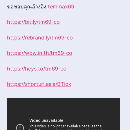
ขอขอบคุณอ้างอิง
temmax69
https://bit.ly/tm69-co
https://rebrand.ly/tm69-co
https://wow.in.th/tm69-co
https://heys.to/tm69-co
https://shorturl.asia/BTiok