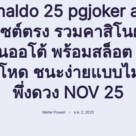
naldo 25 pgjoker 
ไซต์ตรง รวมคาสิโ
นออโต้ พร้อมสล็อต
โหด ชนะง่ายแบบไม่
พึ่งดวง NOV 25
Walter Powell
ธ.ค. 2, 2025