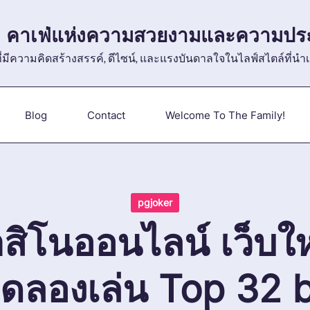
คาเฟ่แห่งความสวยงามและความประทั
ที่ที่มีความคิดสร้างสรรค์, ดีไซน์, และแรงบันดาลใจในไลฟ์สไต
Blog
Contact
Welcome To The Family!
pgjoker
สิโนออนไลน์ เว็บใ
ดลองเล่น Top 32 