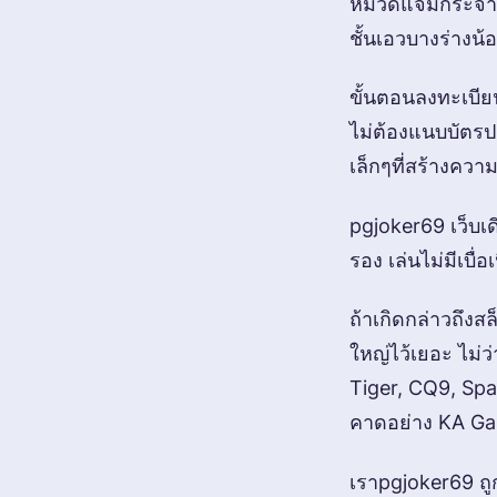
หมวดแจ่มกระจ่าง
ชั้นเอวบางร่างน้อ
ขั้นตอนลงทะเบีย
ไม่ต้องแนบบัตรปร
เล็กๆที่สร้างความ
pgjoker69 เว็บเ
รอง เล่นไม่มีเบื
ถ้าเกิดกล่าวถึง
ใหญ่ไว้เยอะ ไม่
Tiger, CQ9, Sp
คาดอย่าง KA Ga
เราpgjoker69 ถูก