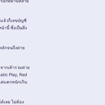
าหรือกดผ่านหลาย
แล้วก็เลขบัญชี
้ ซึ่งเป็นสิ่ง
หลักจนถึงค่าย
องจากเค้ารวมค่าย
atic Play, Red
ต่แตกหนักเกิน
ด้เลย ไม่ต้อง