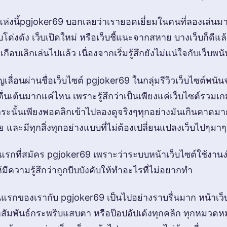
ห่งนี้pgjoker69 บอกเลยว่าเรายอดเยี่ยมในคนที่ลองเล่นม
บโด่งดัง เว็บเปิดใหม่ หรือเว็บชี้แนะจากสหาย บางเว็บก็ดีแล้
เกือบเลิกเล่นไปแล้ว เนื่องจากเริ่มรู้สึกยังไม่แน่ใจกับเว็บพ
อิญเลื่อนผ่านชื่อเว็บไซต์ pgjoker69 ในกลุ่มรีวิวเว็บไซต์พน
่ตื่นเต้นมากแค่ไหน เพราะรู้สึกว่าเป็นเพียงแค่เว็บไซต์รวมเ
กระนั้นเพียงพอคลิกเข้าไปลองดูจริงๆทุกอย่างมันเกินคาดมา
 และมีทุกสิ่งทุกอย่างแบบที่ไม่ต้องเปลี่ยนแปลงเว็บไปๆมาๆ
ีแรกที่สมัคร pgjoker69 เพราะว่าระบบหน้าเว็บไซต์ใช้งานง่
มีความรู้สึกว่าถูกบีบบังคับให้ทำอะไรที่ไม่อยากทำ
แรกของเรากับ pgjoker69 เป็นไปอย่างราบรื่นมาก หน้าเว็บไ
ัมพันธ์กระพริบแสบตา หรือป๊อปอัปเด้งทุกคลิก ทุกหมวดหมู่