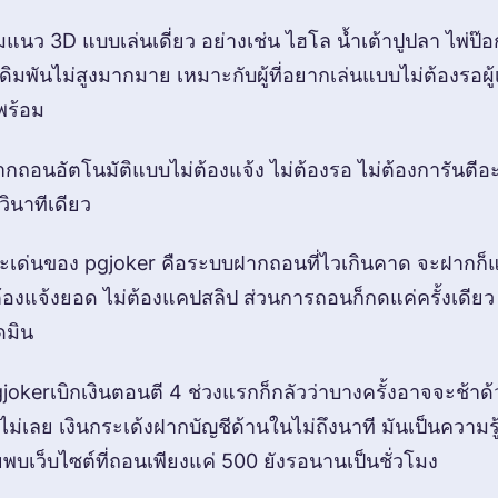
มแนว 3D แบบเล่นเดี่ยว อย่างเช่น ไฮโล น้ำเต้าปูปลา ไพ่ป๊อกเ
ดิมพันไม่สูงมากมาย เหมาะกับผู้ที่อยากเล่นแบบไม่ต้องรอผู
พร้อม
กถอนอัตโนมัติแบบไม่ต้องแจ้ง ไม่ต้องรอ ไม่ต้องการันตีอะ
วินาทีเดียว
ณะเด่นของ pgjoker คือระบบฝากถอนที่ไวเกินคาด จะฝากก็แค
้องแจ้งยอด ไม่ต้องแคปสลิป ส่วนการถอนก็กดแค่ครั้งเดียว 
ดมิน
kerเบิกเงินตอนตี 4 ช่วงแรกก็กลัวว่าบางครั้งอาจจะช้าด้ว
่เลย เงินกระเด้งฝากบัญชีด้านในไม่ถึงนาที มันเป็นความรู้สึ
บเว็บไซต์ที่ถอนเพียงแค่ 500 ยังรอนานเป็นชั่วโมง