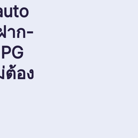
auto
นฝาก-
 PG
ต้อง