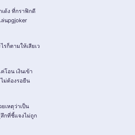
ด้ง ที่กราฟิกดี
้เล่นpgjoker
ไรก็ตามให้เสียเว
่โอน เงินเข้า
ไม่ต้องรอยืน
ยเหตุว่าเป็น
กที่ชี้แจงไม่ถูก